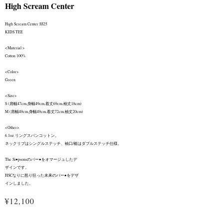
High Scream Center
High Scream Center SS25
KIDS TEE
<Material >
Cotton 100%
<Color>
Green
<Size>
S (肩幅47cm,身幅49cm,着丈69cm,袖丈18cm)
M (肩幅49cm,身幅49cm,着丈72cm,袖丈20cm)
<Other>
6.1oz リングスパンコットン。
ネックリブはシングルステッチ、袖口/裾はダブルステッチ仕様。
The Si●psonsのバー●をオマージュしたデ
ザインです。
HSCなりに怒り狂った未来のバー●をデザ
インしました。
¥12,100