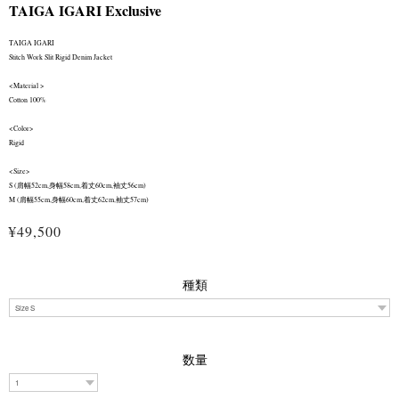
TAIGA IGARI Exclusive
TAIGA IGARI
Stitch Work Slit Rigid Denim Jacket
<Material >
Cotton 100%
<Color>
Rigid
<Size>
S (肩幅52cm,身幅58cm,着丈60cm,袖丈56cm)
M (肩幅55cm,身幅60cm,着丈62cm,袖丈57cm)
¥49,500
種類
数量