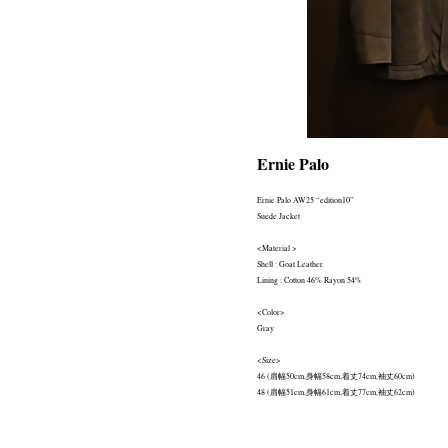
Ernie Palo
Ernie Palo AW25 “edition10”
Suede Jacket
<Material >
Shell : Goat Leather
Lining : Cotton 46% Rayon 54%
<Color>
Gray
<Size>
46 (肩幅50cm,身幅58cm,着丈74cm,袖丈60cm)
48 (肩幅51cm,身幅61cm,着丈77cm,袖丈62cm)