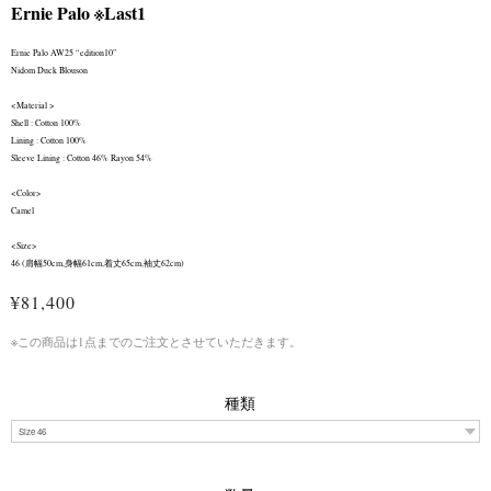
Ernie Palo ※Last1
Ernie Palo AW25 “edition10”
Nidom Duck Blouson
<Material >
Shell : Cotton 100%
Lining : Cotton 100%
Sleeve Lining : Cotton 46% Rayon 54%
<Color>
Camel
<Size>
46 (肩幅50cm,身幅61cm,着丈65cm,袖丈62cm)
¥81,400
※この商品は1点までのご注文とさせていただきます。
種類