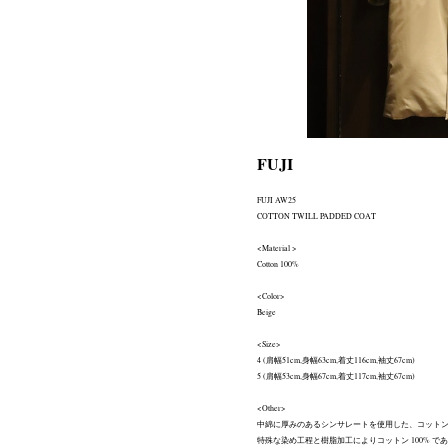
FUJI
FUJI AW25
COTTON TWILL PADDED COAT
<Material >
Cotton 100%
<Color>
Beige
<Size>
4 (肩幅51cm,身幅63cm,着丈116cm,袖丈67cm)
5 (肩幅53cm,身幅67cm,着丈117cm,袖丈67cm)
<Other>
中綿に厚みのあるシンサレートを使用した、コット
特殊な染め工程と樹脂加工によりコットン 100% 