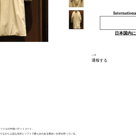
Internationa
日本国内に
-->
通報する
ンツイルの中綿パデットコート。
でありながら上品な光沢とソフトで膨らみのある風合いを併せ持っている。