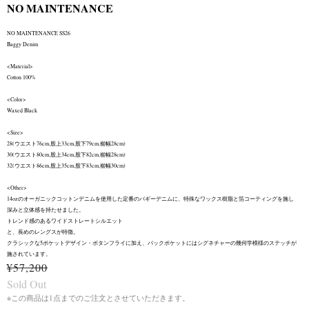
NO MAINTENANCE
NO MAINTENANCE SS26
Baggy Denim
<Material>
Cotton 100%
<Color>
Waxed Black
<Size>
28(ウエスト76cm,股上33cm,股下79cm,裾幅28cm)
30(ウエスト80cm,股上34cm,股下82cm,裾幅28cm)
32(ウエスト86cm,股上35cm,股下83cm,裾幅30cm)
<Other>
14ozのオーガニックコットンデニムを使用した定番のバギーデニムに、特殊なワックス樹脂と箔コーティングを施し
深みと立体感を持たせました。
トレンド感のあるワイドストレートシルエット
と、長めのレングスが特徴。
クラシックな5ポケットデザイン・ボタンフライに加え、バックポケットにはシグネチャーの幾何学模様のステッチが
施されています。
¥57,200
Sold Out
※この商品は1点までのご注文とさせていただきます。