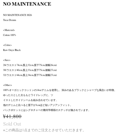
NO MAINTENANCE
NO MAINTENANCE SS26
Torai Denim
<Material>
Cotton 100%
<Color>
Raw Onyx Black
<Size>
28(ウエスト74cm,股上32cm,股下75cm,裾幅26cm)
30(ウエスト80cm,股上33cm,股下75cm,裾幅27cm)
32(ウエスト84cm,股上34cm,股下75cm,裾幅27cm)
<Other>
100%オーガニックコットンの14ozデニムを使用し、深みのあるブラックとシャープな風合いが特徴。
ゆったりとした太ももとワイドレッグに、ツ
イストしたサイドシームを組み合わせています。
他のデニムと比べると股下が3cmほど短いアジアンフィット。
バックポケットにはシグネチャーの幾何学模様のステッチが施されています。
¥41,800
Sold Out
※この商品は1点までのご注文とさせていただきます。