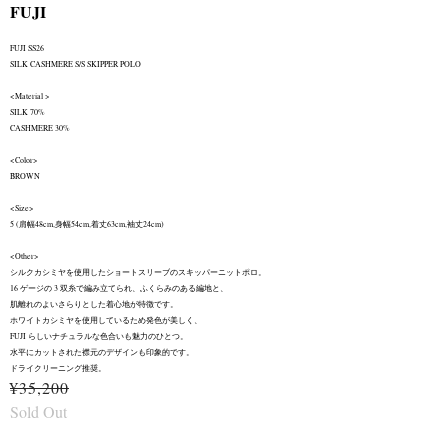
FUJI
FUJI SS26
SILK CASHMERE S/S SKIPPER POLO
<Material >
SILK 70%
CASHMERE 30%
<Color>
BROWN
<Size>
5 (肩幅48cm,身幅54cm,着丈63cm,袖丈24cm)
<Other>
シルクカシミヤを使用したショートスリーブのスキッパーニットポロ。
16 ゲージの 3 双糸で編み立てられ、ふくらみのある編地と、
肌離れのよいさらりとした着心地が特徴です。
ホワイトカシミヤを使用しているため発色が美しく、
FUJI らしいナチュラルな色合いも魅力のひとつ。
水平にカットされた襟元のデザインも印象的です。
ドライクリーニング推奨。
¥35,200
Sold Out