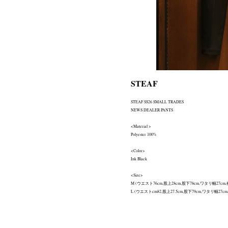
STEAF
STEAF SS26 SMALL TRADES
NEWS DEALER PANTS
<Material >
Polyester 100%
<Color>
Ink Black
<Size>
M (ウエスト76cm,股上28cm,股下78cm,ワタリ幅27cm,
L (ウエストcm82,股上27.5cm,股下79cm,ワタリ幅27cm,