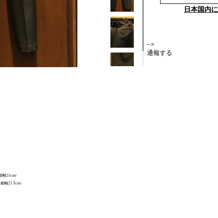
日本国内に
-->
通報する
裾幅21cm)
裾幅21.5cm)