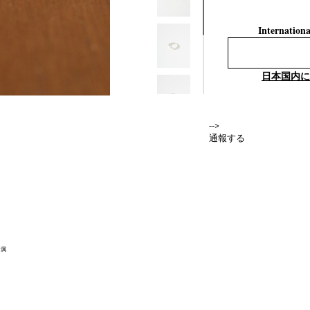
Internationa
日本国内に
-->
通報する
付属