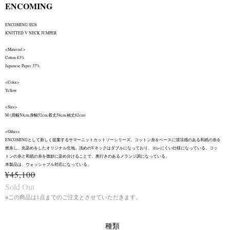
ENCOMING
ENCOMING SS26
KNITTED V NECK JUMPER
<Material >
Cotton 63%
Japanese Paper 37%
<Color>
Yellow
<Size>
M (肩幅50cm,身幅52cm,着丈58cm,袖丈62cm)
<Other>
ENCOMINGとして新しく提案するサマーニットカットソーシリーズ。コットン糸をベースに清涼感のある和紙の糸を
撚糸し、先染めをしたオリジナル生地。浅めのVネックはダブルになっており、ヨレにくい仕様になっている。コッ
トンの糸と和紙の糸を微妙に染め分けることで、奥行きのあるメランジ調になっている。
本製品は、ウォッシャブル対応になっている。
¥45,100
Sold Out
※この商品は1点までのご注文とさせていただきます。
種類