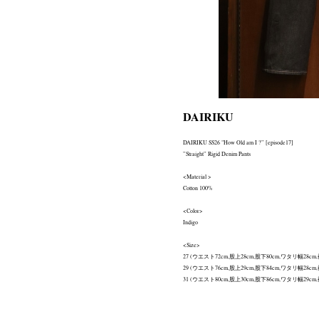
DAIRIKU
DAIRIKU SS26 "How Old am I ?” [episode17]
‪”‬Straight‪”‬ Rigid Denim Pants
<Material >
Cotton 100%
<Color>
Indigo
<Size>
27 (ウエスト72cm,股上28cm,股下80cm,ワタリ幅28cm,
29 (ウエスト76cm,股上29cm,股下84cm,ワタリ幅28cm,
31 (ウエスト80cm,股上30cm,股下86cm,ワタリ幅29cm,