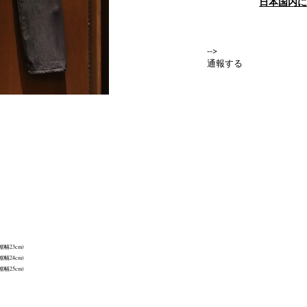
日本国内に
-->
通報する
裾幅23cm)
裾幅24cm)
裾幅25cm)