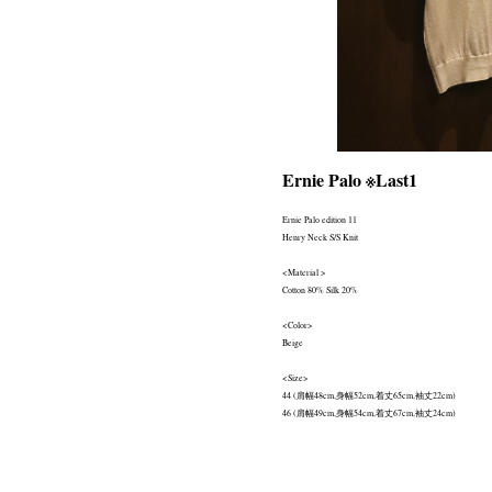
Ernie Palo ※Last1
Ernie Palo edition 11
Henry Neck S/S Knit
<Material >
Cotton 80% Silk 20%
<Color>
Beige
<Size>
44 (肩幅48cm,身幅52cm,着丈65cm,袖丈22cm)
46 (肩幅49cm,身幅54cm,着丈67cm,袖丈24cm)