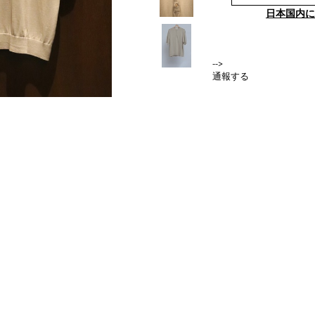
日本国内に
-->
通報する