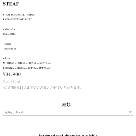
STEAF
STEAF SS26 SMALL TRADES
RADIANCE WORK SHIRT
<Material >
Cotton 100%
<Color>
Tinker Black
<Size>
M (肩幅46cm,身幅55cm,着丈58cm,袖丈25cm)
L (肩幅47cm,身幅57cm,着丈61cm,袖丈26cm)
¥31,900
Sold Out
※この商品は1点までのご注文とさせていただきます。
種類
International shipping available