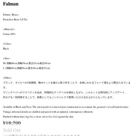
Falman
Falman -Basics-
Pocketless Basic L/S Tee
<Material >
Cotton 100%
<Color>
Black
<Size>
M (肩幅46cm,身幅54cm,着丈62cm,袖丈60cm)
L (肩幅49cm,身幅56cm,着丈66cm,袖丈63cm)
<Other>
ブラック、ネイビーの2色展開。胸ポケットを後から取り外すことで、全体にかかるフェード感をより際立たせていま
す。
ヴィンテージへのリスペクトを込め、特徴的なディテールを抽出しながら、シルエットは現代的にアップデート。
内タグを一切排除することで、肌着としてもノンストレスで着用いただける仕上がりとなっています。
Available in Black and Navy. The chest pocket is removed post-construction to accentuate the garment’s overall faded texture.
Vintage-informed details are distilled and paired with an updated, contemporary silhouette.
Finished without inner tags for a clean, stress-free feel against the skin.
¥18,700
Sold Out
※この商品は1点までのご注文とさせていただきます。