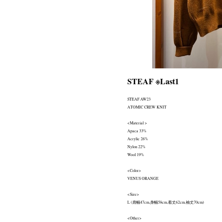
STEAF ※Last1
STEAF AW23
ATOMIC CREW KNIT
<Material >
Apaca 33%
Acrylic 26%
Nylon 22%
Wool 19%
<Color>
VENUS ORANGE
<Size>
L (肩幅47cm,身幅58cm,着丈62cm,袖丈70cm)
<Other>