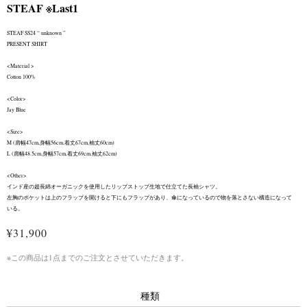
STEAF ※Last1
STEAF SS24 “ unknown ”
PRESENT SHIRT
<Material >
Cotton 100%
<Color>
Jay Blue
<Size>
M (肩幅47cm,身幅56cm,着丈67cm,袖丈60cm)
L (肩幅48.5cm,身幅57cm,着丈69cm,袖丈62cm)
<Other>
インド産の超長綿オーガニックを使用したリップストップ生地で仕立てた長袖シャツ。
左胸のポケットは上のフラップを開けると下にもフラップがあり、傘になっているので物を落とさない構造になって
いる。
¥31,900
※この商品は1点までのご注文とさせていただきます。
種類