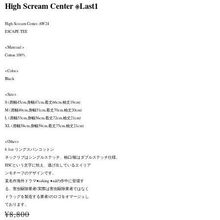
High Scream Center ※Last1
High Scream Center AW24
ESCAPE TEE
<Material >
Cotton 100%
<Color>
Black
<Size>
S (肩幅45cm,身幅47cm,着丈66cm,袖丈19cm)
M (肩幅49cm,身幅51cm,着丈70cm,袖丈20cm)
L (肩幅53cm,身幅56cm,着丈72cm,袖丈21cm)
XL (肩幅58cm,身幅59cm,着丈75cm,袖丈21cm)
<Other>
6.1oz リングスパンコットン
ネックリブはシングルステッチ、袖⼝/裾はダブルステッチ仕様。
HSCという⽂字に怯え、逃げ出しているエイリア
ンモチーフのデザインです。
某名作海外ドラマ●raking ●adの作中に登場す
る、害⾍駆除業者(実際は害⾍駆除業者ではなく
ドラッグを製造する業者)のロゴをオマージュし
ております。
¥8,800