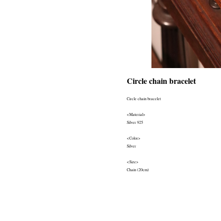
Circle chain bracelet
Circle chain bracelet
<Material>
Silver 925
<Color>
Silver
<Size>
Chain (20cm)