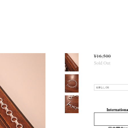
¥16,500
Sold Out
Internationa