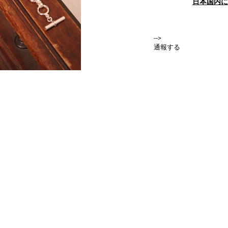
日本国内に
-->
通報する